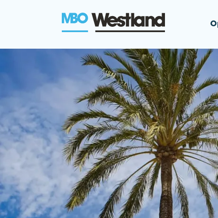
O
MBO Westla