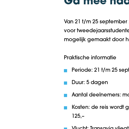
Ga mee naar
Van 21 t/m 25 september 
voor tweedejaarsstudente
mogelijk gemaakt door 
Praktische informatie
Periode:
21 t/m 25 se
Duur:
5 dagen
Aantal deelnemers:
ma
Kosten:
de reis wordt 
125,–
Vlucht:
Transavia vlieg