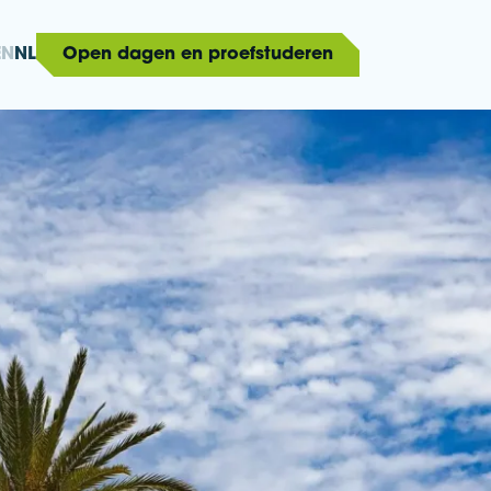
EN
NL
Open dagen en proefstuderen