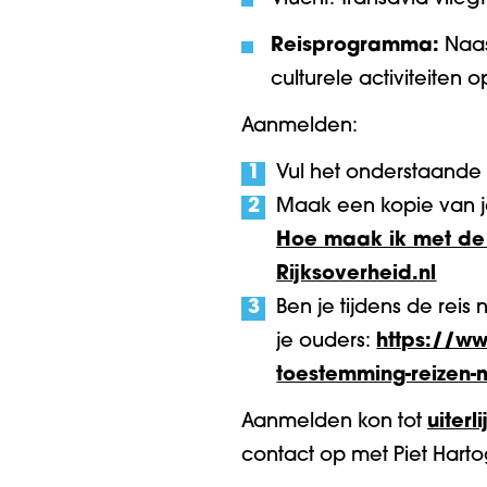
Reisprogramma:
Naas
culturele activiteiten
Aanmelden:
Vul het onderstaande f
Maak een kopie van je p
Hoe maak ik met de K
Rijksoverheid.nl
Ben je tijdens de rei
je ouders:
https://ww
toestemming-reizen-m
Aanmelden kon tot
uiterl
contact op met Piet Hart