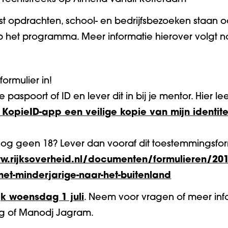
t opdrachten, school- en bedrijfsbezoeken staan o
 op het programma. Meer informatie hierover volgt n
ormulier in!
aspoort of ID en lever dit in bij je mentor. Hier lees
opieID-app een veilige kopie van mijn identite
s nog geen 18? Lever dan vooraf dit toestemmingsfo
w.rijksoverheid.nl/documenten/formulieren/201
et-minderjarige-naar-het-buitenland
ijk woensdag 1 juli
. Neem voor vragen of meer info
og of Manodj Jagram.