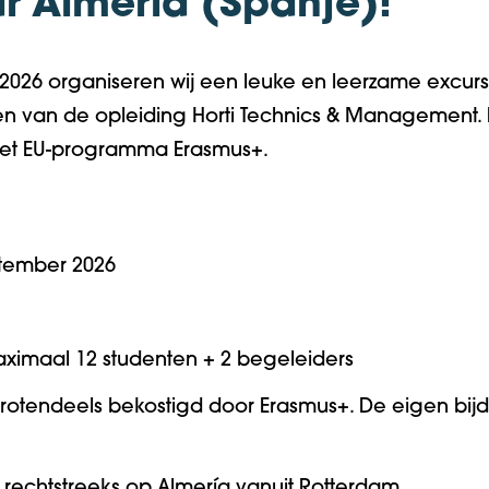
 Almería (Spanje)!
2026 organiseren wij een leuke en leerzame excursi
n van de opleiding Horti Technics & Management.
het EU-programma Erasmus+.
ptember 2026
ximaal 12 studenten + 2 begeleiders
grotendeels bekostigd door Erasmus
+
. De eigen bijd
t rechtstreeks op Almería vanuit Rotterdam