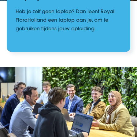
Heb je zelf geen laptop?
Dan
leent
Royal
FloraHolland
een laptop
aan je,
om te
gebruiken
tijdens jouw
opleiding
.