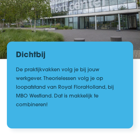
Dichtbij
De
praktijkvakken
volg je bij jouw
werkgever.
Theorielessen
volg je op
loopafstand van Royal FloraHolland, bij
MBO Westland. Dat is makkelijk te
combineren!