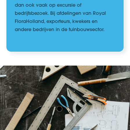
dan ook
vaak op excursie of
bedrijfsbezoek
.
B
ij
afdelingen van Royal
FloraHolland, exporteurs, kwekers en
andere
bedrijven in
de tuinbouwsector.