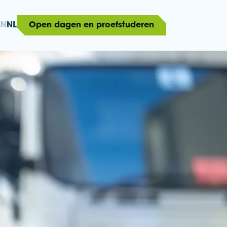
EN
NL
Open dagen en proefstuderen