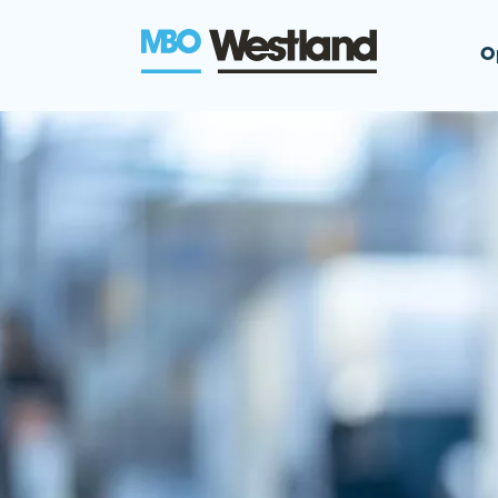
O
MBO Westla