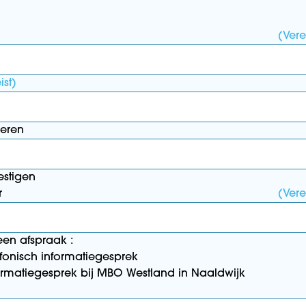
(Vere
ist)
oeren
estigen
r
(Vere
en afspraak :
efonisch informatiegesprek
ormatiegesprek bij MBO Westland in Naaldwijk