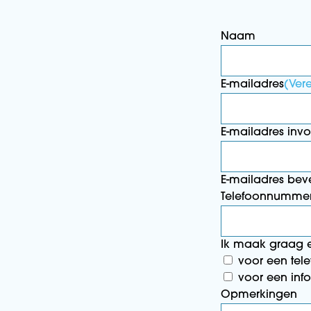
Naam
E-mailadres
(Vere
E-mailadres inv
E-mailadres bev
Telefoonnumme
Ik maak graag e
voor een tel
voor een inf
Opmerkingen