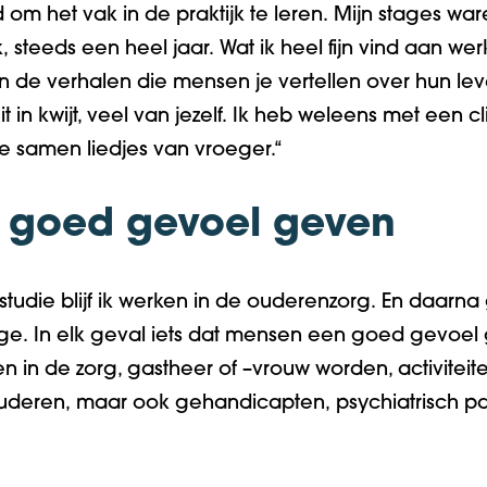
ijd om het vak
i
n de praktijk te leren
.
M
ijn stages wa
k
,
steeds
een heel jaar
.
Wat ik heel
f
ijn vind aan we
 de verhalen die mensen je vertellen over hun le
it
in
kwijt
, veel van jezelf
.
I
k heb weleens
m
et een c
we
s
amen liedjes van vroeger
.
“
 goed gevoel geven
tudie blijf ik werken in de ouderenzorg
.
En daarna 
age
.
In elk geval iets dat
m
ensen een goed gevoel 
ken
i
n de zorg, gastheer of
–
vrouw
worden, activitei
uderen,
maar ook
gehandicapten,
psychiatrisch p