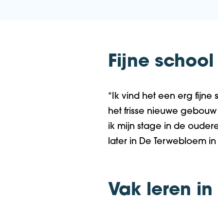
Fijne school
“
Ik vind het een erg
fijne
het
frisse
nieuwe gebouw
ik
mijn
stage
i
n de ouder
later
i
n
D
e
Terwebloem
in 
Vak leren in