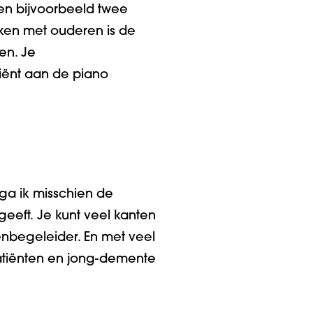
ren bijvoorbeeld twee
rken met ouderen
is
de
ven
. Je
liënt aan de piano
ga ik
m
isschien de
geeft
.
Je kunt veel kanten
tenbegeleider. En met veel
atiënten
en
jong
-demente