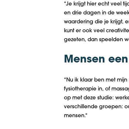
“
Je krijgt hier echt veel t
en
drie
dagen
i
n de wee
waardering die je krijgt
,
en
kunt
er
ook
veel
creativite
gezeten
,
d
an speelden 
Mensen een
“
Nu
ik
klaar ben met mijn s
fysiotherapie in
,
of mass
op met deze studie
: wer
verschillende groepen:
o
mensen
.
“