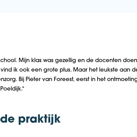
 school.
Mijn klas was gezellig en de
docenten
doen 
vind ik ook
een
grote plus. Maar het
leukste aan
d
enzorg
.
Bij Pieter van Foreest
,
eerst in het ontmoeti
Poeldijk.
“
 de praktijk