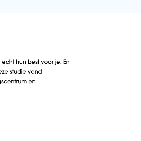
echt hun best voor je
.
En
eze
studie vond
ngscentrum en