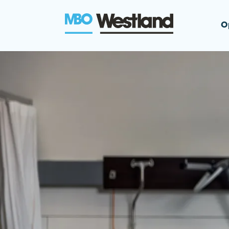
O
MBO Westla