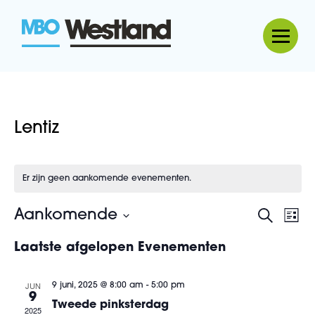
MBO Westland
Lentiz
Er zijn geen aankomende evenementen.
Aankomende
Evenemen
Zoeken
Eve
Lijst
Zoeken
wee
Selecteer
Laatste afgelopen Evenementen
en
navi
een
weergeve
datum.
navigatie
JUN
9 juni, 2025 @ 8:00 am
-
5:00 pm
9
Tweede pinksterdag
2025