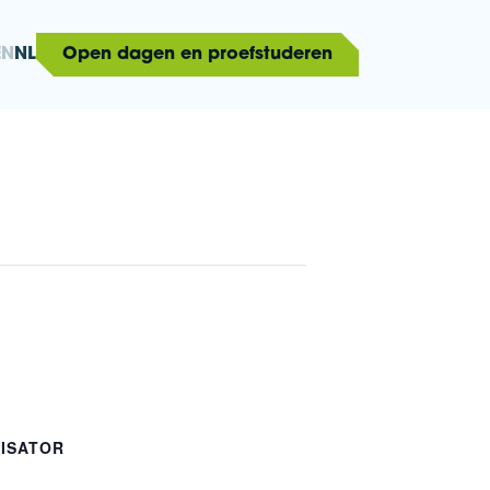
EN
NL
Open dagen en proefstuderen
ISATOR