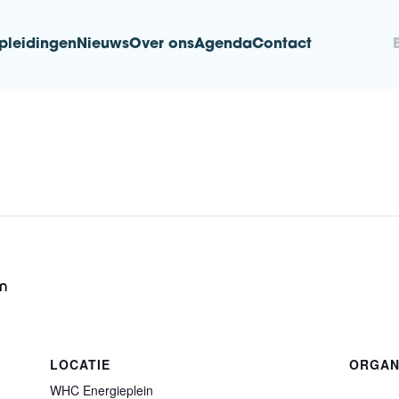
pleidingen
Nieuws
Over ons
Agenda
Contact
nd
m
LOCATIE
ORGAN
WHC Energieplein