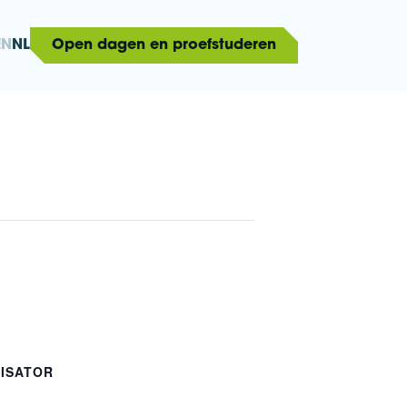
EN
NL
Open dagen en proefstuderen
ISATOR