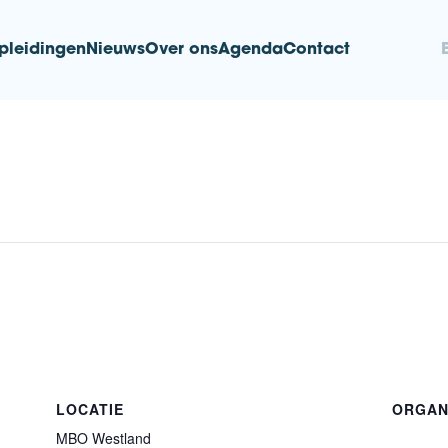
pleidingen
Nieuws
Over ons
Agenda
Contact
nd
LOCATIE
ORGAN
MBO Westland