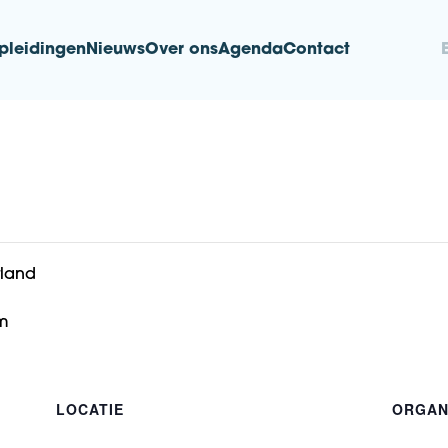
pleidingen
Nieuws
Over ons
Agenda
Contact
nd
land
m
LOCATIE
ORGAN