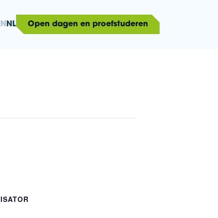
EN
NL
Open dagen en proefstuderen
ISATOR