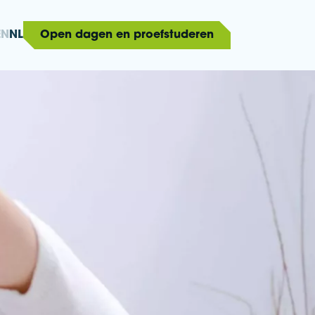
EN
NL
Open dagen en proefstuderen