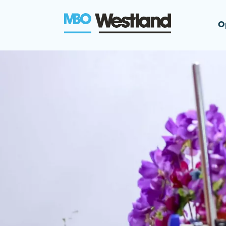
O
MBO Westla