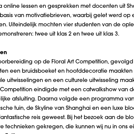
ia online lessen en gesprekken met docenten uit S
asis van motivatiebrieven, waarbij gelet werd op
en. Uiteindelijk mochten vier studenten van de op
onstreren: twee uit klas 2 en twee uit klas 3.
ten
orbereiding op de Floral Art Competition, gevol
enten een bruidsboeket en hoofddecoratie maakten b
le uitwisselingen en een culturele uitwisseling maa
t Competition eindigde met een catwalkshow van
ijke afsluiting. Daarna volgde een programma van c
sche tuin, de Skyline van Shanghai en een luxe blo
antastische reis geweest. Bij het bezoek aan de 
e technieken gekregen, die kunnen wij nu in ons 