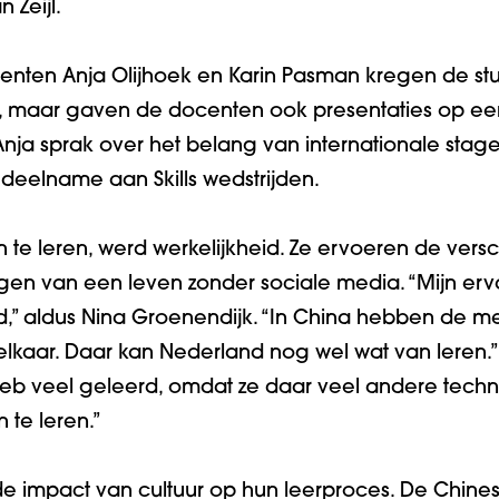
 Zeijl.
nten Anja Olijhoek en Karin Pasman kregen de stu
g, maar gaven de docenten ook presentaties op e
ja sprak over het belang van internationale stages
eelname aan Skills wedstrijden.
te leren, werd werkelijkheid. Ze ervoeren de versch
gen van een leven zonder sociale media. “Mijn erv
d,” aldus Nina Groenendijk. “In China hebben de m
elkaar. Daar kan Nederland nog wel wat van leren.”
heb veel geleerd, omdat ze daar veel andere techni
 te leren.”
e impact van cultuur op hun leerproces. De Chine