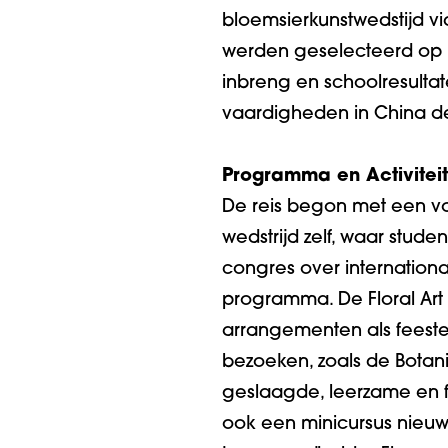
bloemsierkunstwedstijd v
werden geselecteerd op b
inbreng en schoolresultat
vaardigheden in China dem
Programma en Activitei
De reis begon met een vo
wedstrijd zelf, waar stud
congres over internationa
programma. De Floral Ar
arrangementen als feestel
bezoeken, zoals de Botani
geslaagde, leerzame en f
ook een minicursus nieuw