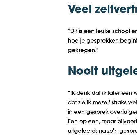
Veel zelfve
“Dit is een leuke school e
hoe je gesprekken begint 
gekregen.”
Nooit uitgel
“Ik denk dat ik later een
dat zie ik mezelf straks 
in een gesprek overtuige
Ee
n op
ee
n, maar bijvoo
uitgeleerd:
na zo’n gespre