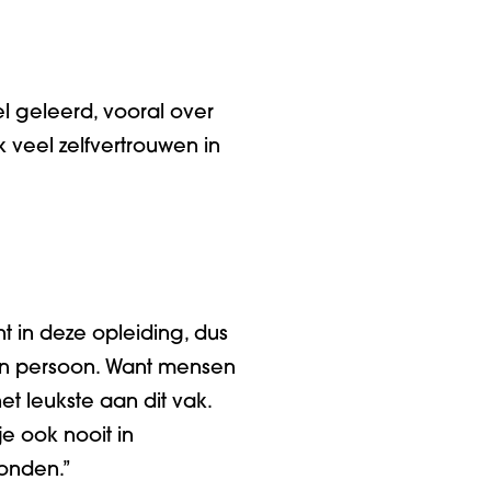
el geleerd, vooral over
ik
veel zelfvertrouwen in
t in deze opleiding
, dus
 in persoon. Want
mensen
het leukste
aan dit vak.
 je ook
nooit in
konden.”