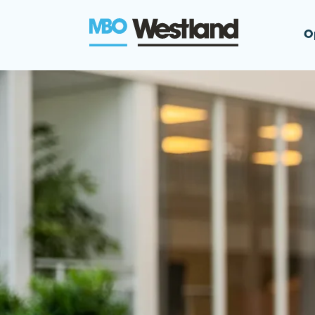
O
MBO Westla