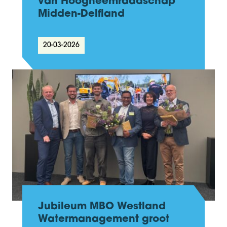
van Hoogheemraadschap
Midden-Delfland
20-03-2026
Jubileum MBO Westland
Watermanagement groot