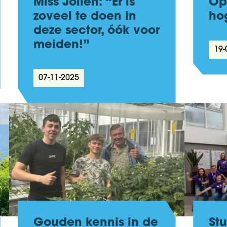
Miss Jolien: “Er is
Op
zoveel te doen in
hog
deze sector, óók voor
meiden!”
19-
07-11-2025
Gouden kennis in de
St