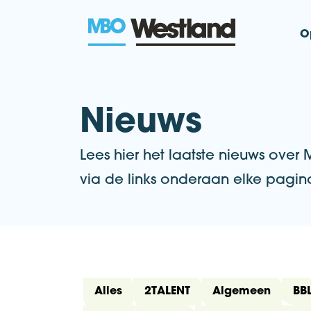
O
MBO Westla
Nieuws
Lees hier het laatste nieuws ove
via de links onderaan elke pagin
Alles
2TALENT
Algemeen
BBL