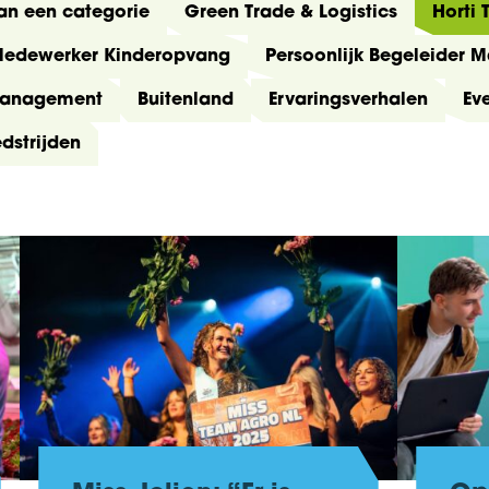
an een categorie
Green Trade & Logistics
Horti
Medewerker Kinderopvang
Persoonlijk Begeleider 
anagement
Buitenland
Ervaringsverhalen
Ev
dstrijden