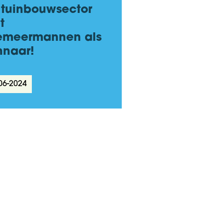
 tuinbouwsector
t
emeermannen als
nnaar!
06-2024