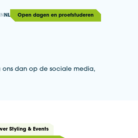
EN
NL
Open dagen en proefstuderen
lg ons dan op de sociale media,
wer Styling & Events