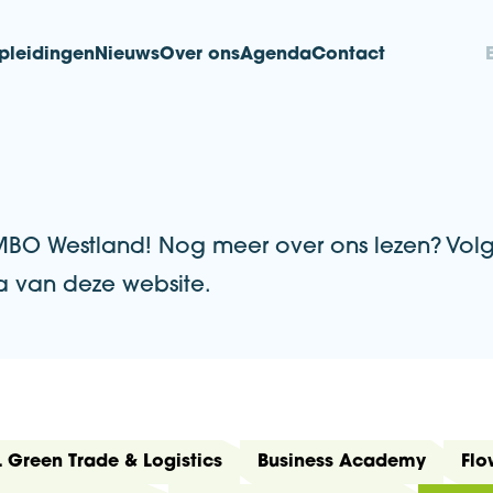
pleidingen
Nieuws
Over ons
Agenda
Contact
nd
r MBO Westland! Nog meer over ons lezen? Vo
a van deze website.
 Green Trade & Logistics
Business Academy
Flo