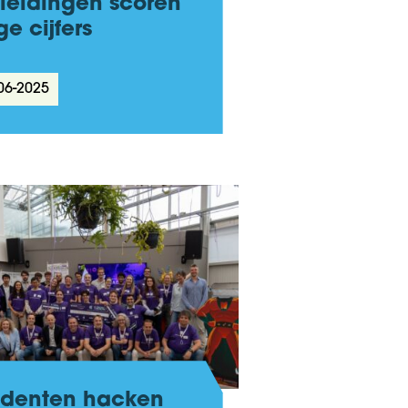
leidingen scoren
e cijfers
06-2025
udenten hacken